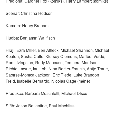
Předloha: Gardner Fox (komiks), Harry Lampert (komiks)
Scénář: Christina Hodson
Kamera: Henry Braham
Hudba: Benjamin Wallfisch
Hrají: Ezra Miller, Ben Affleck, Michael Shannon, Michael
Keaton, Sasha Calle, Kiersey Clemons, Maribel Verdú,
Ron Livingston, Rudy Mancuso, Temuera Morrison,
Richie Lawrie, Ian Loh, Nina Barker-Francis, Antje Traue,
Saoirse-Monica Jackson, Eric Tiede, Luke Brandon
Field, Isabelle Bernardo, Nicolas Cage (méně)
Produkce: Barbara Muschietti, Michael Disco
Střih: Jason Ballantine, Paul Machliss